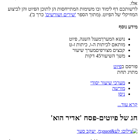
אלו.
לרשותכם דף לימוד ובו משימות המתייחסות הן לתוכן הפיוט והן לביצוע
המוזיקלי של הפיוט. (מתוך הספר
'שירים ושורשים'
כרך ב').
מידע נוסף
נושא המערך
מעגל השנה, פיוט
מותאם ל
כיתות ה-ו, כיתות ז-ט
קבצים מצורפים
מערך שיעור
משך השיעור
45 דקות
פורסם ב
פיוט
מתויג תחת
מערכי שיעור יסודי
מורשה
ניסן
קרא עוד...
חג של פיוטים-פסח 'אדיר הוא'