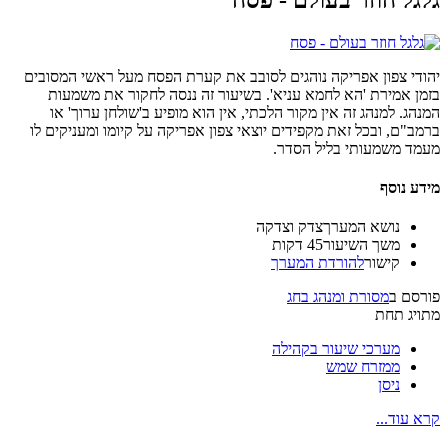
יהודי צפון אפריקה נוהגים לסובב את קערת הפסח מעל ראשי המסובים
בזמן אמירת 'הא לחמא עניא'. בשיעור זה ננסה לחקור את משמעות
המנהג. למנהג זה אין מקור הלכתי, אין הוא מופיע ב'שולחן ערוך' או
ברמב"ם, ובכל זאת מקפידים יוצאי צפון אפריקה על קיומו ומעניקים לו
מעמד משמעותי בליל הסדר.
מידע נוסף
נושא המערך
צדק וצדקה
משך השיעור
45 דקות
קישור
להורדת המערך
פורסם ב
מסורת ומנהג בחג
מתויג תחת
מערכי שיעור בקהילה
ממזרח שמש
ניסן
קרא עוד...