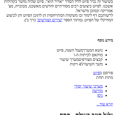
בשיעור זה נכיר פיוט לליל הסדר "אדיר הוא", פיוט שהיה מושר בקהילות
אשכנז. לפיוט ביצועים רבים מסורתיים וחדשים מאשכנז, מבוכרה, מצ'
אמריקה וכמובן מישראל.
לרשותכם דף לימוד ובו משימות המתייחסות הן לתוכן הפיוט והן לביצוע
המוזיקלי של הפיוט. (מתוך הספר
'שירים ושורשים'
כרך ב').
מידע נוסף
נושא המערך
מעגל השנה, פיוט
מותאם ל
כיתות ה-ו
קבצים מצורפים
מערך שיעור
משך השיעור
45 דקות
פורסם ב
פיוט
מתויג תחת
מערכי שיעור יסודי
מורשה
ניסן
קרא עוד...
גלגל חוזר בעולם - פסח