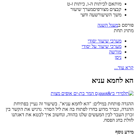
מותאם ל
כיתות ה-ו, כיתות ז-ט
קבצים מצורפים
מערך שיעור
משך השיעור
שעה וחצי
פורסם ב
מעגל השנה
מתויג תחת
מערכי שיעור יסודי
מערכי שיעור על יסודי
מורשה
ניסן
קרא עוד...
הא לחמא עניא
ההגדה פותחת במילים: "הא לחמא עניא". בשיעור זה נעיין בפתיחת
ההגדה, ונברר מדוע בחרו לפתוח בה את ליל הסדר. נדגיש את הקשר בין
זכרון העבר לבין המעשים שלנו בהווה, ונחשוב איך לבטא את דאגתנו
לזולת בחג הפסח.
מידע נוסף