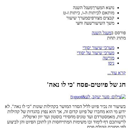
נושא המערך
מעגל השנה
מותאם ל
כיתות ה-ו, כיתות ז-ט
קבצים מצורפים
מערך שיעור
משך השיעור
שעה וחצי
פורסם ב
מעגל השנה
מתויג תחת
מערכי שיעור יסודי
מערכי שיעור על יסודי
מורשה
ניסן
קרא עוד...
חג של פיוטים-פסח 'כי לו נאה'
בשיעור זה נכיר פיוט לליל הסדר המושר בקהילות שונות "כי לו נאה". לא
ידוע מי הוא מחברו של פיוט קדום זה, אך הוא נפוץ בהגדות של קהילות
רבות, מאמסטרדם ועד טוניס מחסידי בוסטון ועד יוון ואיטליה.
לרשותכם דף לימוד ובו משימות המתייחסות הן לתוכן הפיוט והן לביצוע
לפי מסורת קהילת פרס.