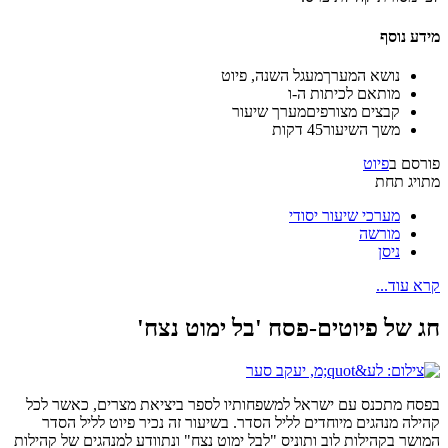
מידע נוסף
נושא המערך
מעגל השנה, פיוט
מותאם ל
כיתות ה-ו
קבצים מצורפים
מערך שיעור
משך השיעור
45 דקות
פורסם ב
פיוט
מתויג תחת
מערכי שיעור יסודי
מורשה
ניסן
קרא עוד...
חג של פיוטים-פסח 'בל ימוט נצח'
בפסח מתכנס עם ישראל למשפחותיו לספר ביציאת מצרים, כאשר לכל
קהילה מנהגים מיוחדים לליל הסדר. בשיעור זה נכיר פיוט לליל הסדר
המושר בקהילות לוב ותוניס "לבל ימוט נצח" ונתוודע למנהגים של קהילות