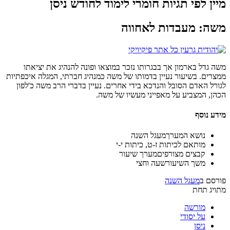
מיין לפי תגיות חומרי לימוד לחודש ניסן
משה: מעבדות לאחווה
משה גדל בארמון אך בבגרותו נזכר במוצאו ופונה להנהיג את יציאתו
ממצרים. בשיעור נעיין בדמותו של משה כמנהיג חברתי, המגלה איכפתיות
לגורל האדם הסובל והנדכא בידי אחרים. נעיין בדברי הרב משה כ'לפון
הכהן, המצביע על מאפייני מעשיו של משה.
מידע נוסף
נושא המערך
מעגל השנה
מותאם ל
כיתות ז-ט, כיתות י-י
קבצים מצורפים
מערך שיעור
משך השיעור
שעה וחצי
פורסם ב
מעגל השנה
מתויג תחת
מורשה
על יסודי
ניסן