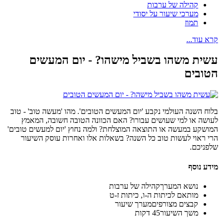
קהילה של ערבות
מערכי שיעור על יסודי
תמוז
קרא עוד...
עשית משהו בשביל מישהו? - יום המעשים
הטובים
בלוח השנה העולמי נקבע 'יום המעשים הטובים'. מהו 'מעשה טוב' - טוב
לעושה או למי שעושים עבורו? האם הכוונה הטובה חשובה, המאמץ
המושקע במעשה או התוצאה המוצלחת? ולמה נחוץ 'יום למעשים טובים'
הרי ראוי לעשות טוב כל השנה? בשאלות אלו ואחרות עוסק השיעור
שלפניכם.
מידע נוסף
נושא המערך
קהילה של ערבות
מותאם ל
כיתות ה-ו, כיתות ז-ט
קבצים מצורפים
מערך שיעור
משך השיעור
45 דקות