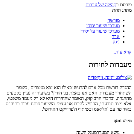
פורסם ב
קהילה של ערבות
מתויג תחת
מורשה
מערכי שיעור יסודי
מערכי שיעור על יסודי
אדר
ניסן
קרא עוד...
מעבדות לחירות
ההגדה דורשת מכל אדם להרגיש 'כאילו הוא יצא ממצרים', כלומר
השתחרר מעבדות. האם אנו באמת בני חורין? בשיעור זה נעיין בקטעים
מההגדה, ובדברי הרב קוק, האומר שהחירות היא לא רק מעמד משפטי,
אלא מצב תודעתי, החופש להיות אני עצמי. השיעור פותח עבור בתיה"ס
באירופה עם 'אליאנס ובשיתוף ה'פרוייקט האירופי'.
מידע נוסף
נושא המערך
מעגל השנה