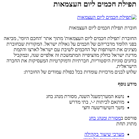
תפילת חכמים ליום העצמאות
חוברת תפילת חכמים ליום העצמאות
החוברת 'תפילת חכמים ליום העצמאות' מתוך אתר 'החכם היומי', מביאה
בפני הלומד מדבריהם של חכמים על גאולת ישראל. המקורות שבחוברת
מציגים את השותפות של החכמים לשיבת עם ישראל לארצו והקמת
מדינת ישראל כחלק מהציפייה המתמשכת זה אלפיים שנה, ובמקביל
בוחנים סוגיות היסטוריות, חברתיות ודמוקרטיות המעסיקות את החברה
הישראלית.
שלוש לבנים מרכזיות עומדות בכל כפולת עמודים של החוברת:
מידע נוסף
נושא המערך
מעגל השנה, מסורת מנהג בחג
מותאם ל
כיתות י-י, בתי מדרש
משך השיעור
שעה וחצי
פורסם ב
מסורת ומנהג בחג
מתויג תחת
מערכי שיעור בקהילה