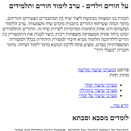
על הורים וילדים - ערב לימוד הורים ותלמידים
תכנית בני המצווה מבקשת ליצור שיח בין המתבגרים הצעירים והוריהם,
מתוך הנחה ששיתוף ההורים בתכנית מקדם שיח משמעותי. ערב הלימוד
המשותף הינו אחת התחנות המרכזיות ליצירת שיח זה. ההורים והתלמידים
יבחנו ביחד סוגיה המעסיקה משפחות רבות: כיצד לבנות את התקשורת בין
הורים לילדיהם? הלימוד מביא חיבור למסורת היהודית בכלל ולמסורות
המשפחתיות בפרט, ומציע פתח לליבון הנושא מתוך לימוד ושיחה. מתוך
חוברת "מעגלי דרך"
פורסם ב
מערכי שיעור מורשה
מתויג תחת
מערכי שיעור יסודי
מערכי שיעור בקהילה
מערכי שיעור על יסודי
קרא עוד...
לומדים מסבא וסבתא
בשיעור זה נעסוק בקשר עם הסבים. פעמים רבות הסבים הם צוהר