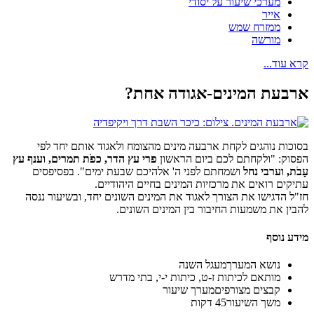
מערכי שיעור על יסודי
אייר
ממזרח שמש
מורשה
קרא עוד...
ארבעת המינים-אגודה אחת?
בסוכות נוהגים לקחת ארבעה מינים מהצומח ולאגוד אותם יחד לפי
הפסוק: "ולקחתם לכם ביום הראשון
פרי עץ הדר, כפֹת תמרים, וענף עץ
עָבֹת, וערבי נחל
ושמחתם לפני ה' אלהיכם שבעת ימים". בפסיפסים
עתיקים רואים את מרכזיות המינים בחיים היהודיים.
חז"ל הדגישו את הצורך לאגוד את המינים השונים יחד, ובשיעור ננסה
להבין את משמעות החיבור בין המינים השונים.
מידע נוסף
נושא המערך
מעגל השנה
מותאם ל
כיתות ז-ט, כיתות י-י, בתי מדרש
קבצים מצורפים
מערך שיעור
משך השיעור
45 דקות