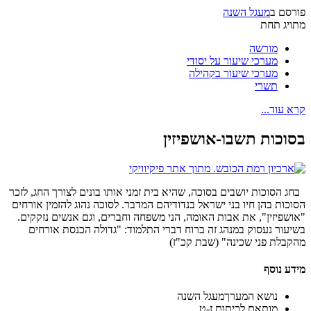
פורסם ב
מעגל השנה
מתויג תחת
מורשה
מערכי שיעור על יסודי
מערכי שיעור בקהילה
תשרי
קרא עוד...
בסוכות תשבו-אושפיזין
בחג הסוכות יושבים בסוכה, שהיא בית זמני אותו בונים לצורך החג, לזכר
הסוכות בהן חיו בני ישראל בנדודיהם המדבר. לסוכה נהוג להזמין אורחים
"אושפיזין", את אבות האומה, הני משפחה וחברים, וגם אנשים נזקקים.
בשיעור נעסוק במנהג זה ברוח דברי התלמוד: "גדולה הכנסת אורחים
מהקבלת פני שכינה" (שבת קכ"ז)
מידע נוסף
נושא המערך
מעגל השנה
מותאם ל
כיתות ז-ט