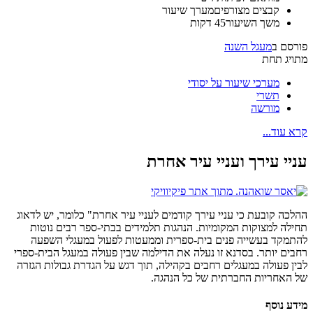
קבצים מצורפים
מערך שיעור
משך השיעור
45 דקות
פורסם ב
מעגל השנה
מתויג תחת
מערכי שיעור על יסודי
תשרי
מורשה
קרא עוד...
עניי עירך ועניי עיר אחרת
ההלכה קובעת כי עניי עירך קודמים לעניי עיר אחרת" כלומר, יש לדאוג
תחילה למצוקות המקומיות. הנהגות תלמידים בבתי-ספר רבים נוטות
להתמקד בעשייה פנים בית-ספרית וממעטות לפעול במעגלי השפעה
רחבים יותר. בסדנא זו נעלה את הדילמה שבין פעולה במעגל הבית-ספרי
לבין פעולה במעגלים רחבים בקהילה, תוך דגש על הגדרת גבולות הגזרה
של האחריות החברתית של כל הנהגה.
מידע נוסף