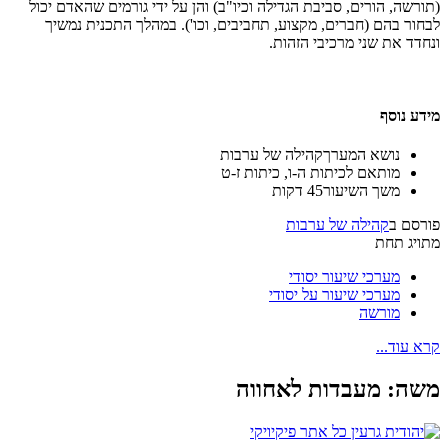
(תורשה, הורים, סביבת הגדילה וכיו"ב) והן על ידי גורמים שהאדם יכול
לבחור בהם (חברים, מקצוע, תחביבים, וכו'). במהלך התכנית נמשיך
ונחדד את שני מרכיבי הזהות.
מידע נוסף
נושא המערך
קהילה של ערבות
מותאם ל
כיתות ה-ו, כיתות ז-ט
משך השיעור
45 דקות
פורסם ב
קהילה של ערבות
מתויג תחת
מערכי שיעור יסודי
מערכי שיעור על יסודי
מורשה
קרא עוד...
משה: מעבדות לאחווה