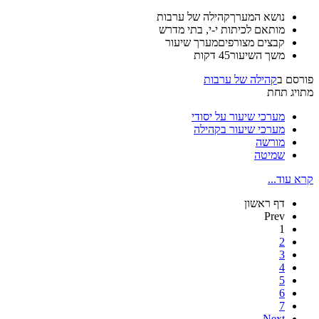
נושא המערך
קהילה של ערבות
מותאם ל
כיתות י-י, בתי מדרש
קבצים מצורפים
מערך שיעור
משך השיעור
45 דקות
פורסם ב
קהילה של ערבות
מתויג תחת
מערכי שיעור על יסודי
מערכי שיעור בקהילה
מורשה
שמיטה
קרא עוד...
דף ראשון
Prev
1
2
3
4
5
6
7
Next