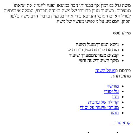
משה גדל בארמון אך בבגרותו נזכר במוצאו ופונה להנהיג את יציאתו
ממצרים. בשיעור נעיין בדמותו של משה כמנהיג חברתי, המגלה איכפתיות
לגורל האדם הסובל והנדכא בידי אחרים. נעיין בדברי הרב משה כ'לפון
הכהן, המצביע על מאפייני מעשיו של משה.
מידע נוסף
נושא המערך
מעגל השנה
מותאם ל
כיתות ז-ט, כיתות י-י
קבצים מצורפים
מערך שיעור
משך השיעור
שעה וחצי
פורסם ב
מעגל השנה
מתויג תחת
מורשה
על יסודי
ניסן
קהילה של ערבות
מערכי שיעור על יסודי
תמוז
קרא עוד...