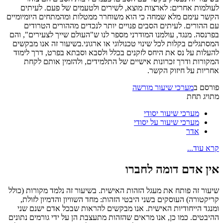
לעולמות אחרים: לארצות מוצא, לשירים ולטעמים של פעם. לעיתים
הקשר עימם מלא שמחה כי הוא משוחרר ממטלות ומהמתחים היומיומיים
עם ההורים. לעיתים הסבים פנויים יותר לנכדים מההורים הטרודים
בפרנסה. מנגד, עולמנו המודרני מספר לנו ש"העולם שייך לצעירים", והם
המסתגלים בקלות לכל שינוי טכנולוגי או ארגוני.בשיעור זה אנו מבקשים
להעלות על נס את היחס לזקנים בכלל ולסבא וסבתא בפרט, דרך לימוד
המקורות ודרך זכרונות אישיים של התלמידים, ולהזמין אותם לקחת
אחריות על חיזוק הקשר.
פורסם ב
מערכי שיעור מורשה
מתויג תחת
מערכי שיעור יסודי
מערכי שיעור על יסודי
אדר
קרא עוד...
אין אדם דומה לחברו
שיעור זה פותח את מעגל הזהות האישית. בשיעור זה נלמד מקורות (כולל
קריקטורה) העוסקים בשני היבטי הזהות: מחד השוויון והדמיון לזולת,
ומנגד הייחודיות האישית. אנו מבקשים להראות שבכל אדם ישנם שני
ההיבטים.
כמו כן, אנו מראים שהזהות מתעצבת הן על ידי גורמים נתונים