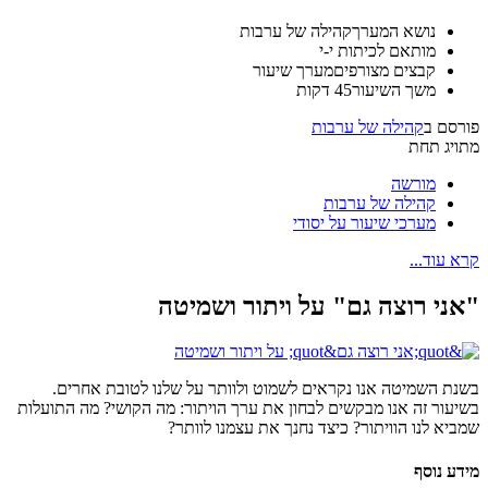
נושא המערך
קהילה של ערבות
מותאם ל
כיתות י-י
קבצים מצורפים
מערך שיעור
משך השיעור
45 דקות
פורסם ב
קהילה של ערבות
מתויג תחת
מורשה
קהילה של ערבות
מערכי שיעור על יסודי
קרא עוד...
"אני רוצה גם" על ויתור ושמיטה
בשנת השמיטה אנו נקראים לשמוט ולוותר על שלנו לטובת אחרים.
בשיעור זה אנו מבקשים לבחון את ערך הויתור: מה הקושי? מה התועלות
שמביא לנו הוויתור? כיצד נחנך את עצמנו לוותר?
מידע נוסף